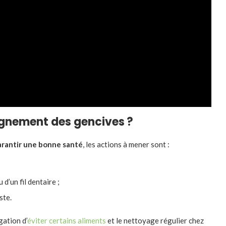
ignement des gencives ?
arantir une bonne santé
, les actions à mener sont :
d’un fil dentaire ;
ste.
gation d’
éviter certains aliments
et le nettoyage régulier chez