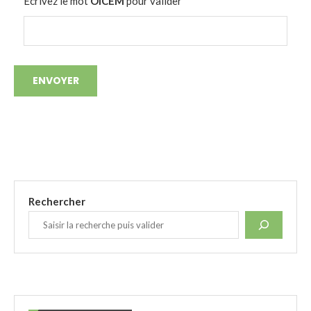
Ecrivez le mot
OICEM
pour valider
*
Rechercher